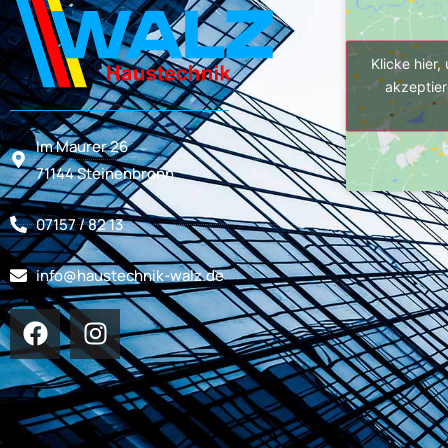
Klicke hier
akzeptier
Im Maurer 26
71144 Steinenbronn
07157 / 82 13
info@haustechnik-walz.de