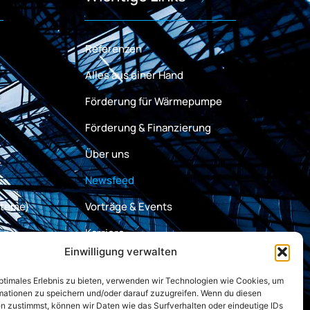
Referenzen
Alles aus einer Hand
Förderung für Wärmepumpe
Förderung & Finanzierung
Über uns
Newsfeed
steme)
Vorträge & Events
Karriere
Einwilligung verwalten
Kontakt
optimales Erlebnis zu bieten, verwenden wir Technologien wie Cookies, um
mationen zu speichern und/oder darauf zuzugreifen. Wenn du diesen
n zustimmst, können wir Daten wie das Surfverhalten oder eindeutige IDs