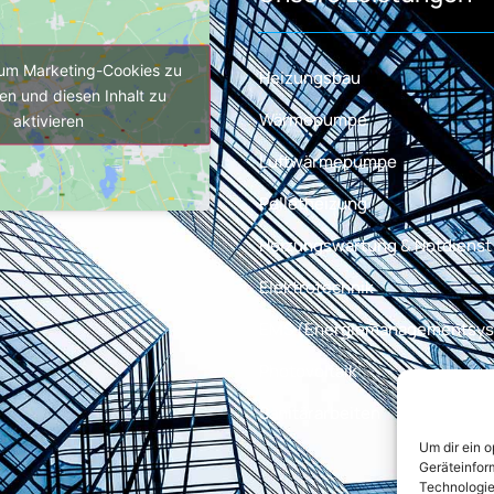
, um Marketing-Cookies zu
Heizungsbau
en und diesen Inhalt zu
Wärmepumpe
aktivieren
Luftwärmepumpe
Pelletheizung
Heizungswartung & Notdienst
Elektrotechnik
EMS (Energiemanagementsy
Photovoltaik
Sanitärarbeiten
Um dir ein 
Geräteinfor
Technologie