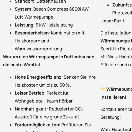
Standort:
Dettenhausen
Zukunfts
System:
Bosch Compress 6800i AW
Photovol
Luft-Wärmepumpe
Unser Fazit
Leistung:
5 kW Heizleistung
Besonderheiten:
Kombination mit
Die Installatio
Heizkörpern und
Wärmepumpe i
Warmwasserbereitung
Schritt in Rich
Warum eine Wärmepumpe in Dettenhausen
Mit Walz Hauste
die beste Wahl ist
Effizienz und 
Hohe Energieeffizienz:
Senken Sie Ihre
Heizkosten um bis zu 50 %.
Wärmepumpe
Leiser Betrieb:
Perfekt für
installieren!
Wohngebiete – kaum hörbar.
Nachhaltigkeit:
Reduzierter CO₂-
Kontaktieren Si
Ausstoß für eine grüne Zukunft.
Beratung:
Fördermöglichkeiten:
Profitieren Sie
Walz Haustechn