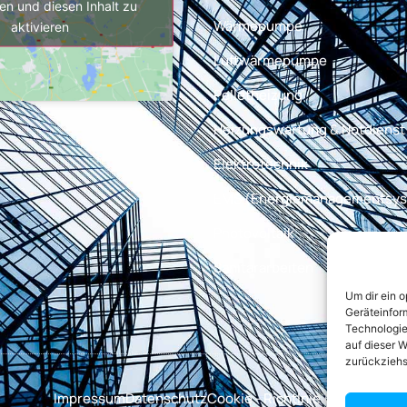
en und diesen Inhalt zu
Wärmepumpe
aktivieren
Luftwärmepumpe
Pelletheizung
Heizungswartung & Notdienst
Elektrotechnik
EMS (Energiemanagementsy
Photovoltaik
Sanitärarbeiten
Um dir ein 
Geräteinfor
Technologie
auf dieser W
zurückziehs
Impressum
Datenschutz
Cookie - Richtlnie (EU)