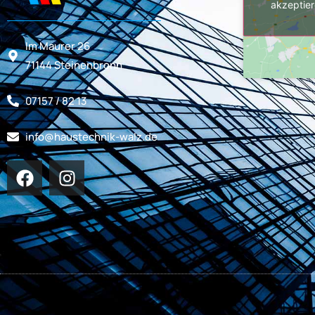
akzeptier
Im Maurer 26
71144 Steinenbronn
07157 / 82 13
info@haustechnik-walz.de